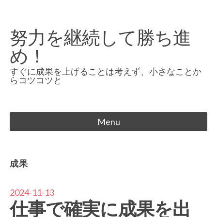
Skip
to
努力を継続して勝ち進
content
め！
すぐに成果を上げることは考えず、小さなことか
らコツコツと
Menu
成果
2024-11-13
仕事で確実に成果を出