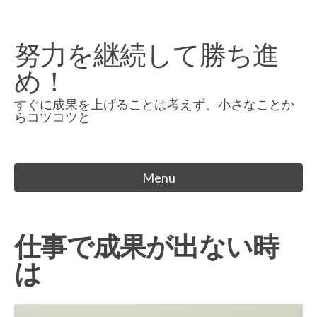
Skip
to
努力を継続して勝ち進
content
め！
すぐに成果を上げることは考えず、小さなことか
らコツコツと
Menu
仕事で成果が出ない時
は